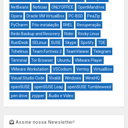
NetBeans
Notícias
ONLYOFFICE
OpenMandriva
Opera
Oracle VM VirtualBox
PC-BSD
PeaZip
PyCharm
Pós-instalação
RHEL
Recuperação
Redo Backup and Recovery
Rider
Rocky Linux
RustDesk
SELinux
SUSE
Skype
Spotify
TDE
Tchelinux
Team Fortress 2
TeamViewer
Telegram
Terminal
Tor Browser
Ubuntu
VMware Player
VMware Workstation
VSCodium
Ventoy
VirtualBox
Visual Studio Code
Vivaldi
Windows
WineHQ
openSUSE
openSUSE Leap
openSUSE Tumbleweed
pen drive
zypper
Áudio e Vídeo
Assine nossa Newsletter!