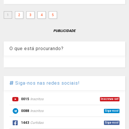
1
2
3
4
5
PUBLICIDADE
O que está procurando?
Siga-nos nas redes sociais!
0015
Inscritos
Inscreva-se!
0088
Inscritos
Siga-nos!
1443
Curtidas
Siga-nos!