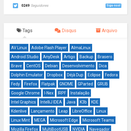
0249
Seguidores
Siga-nos!
Tags
Disqus
Arquivo
AV Linux
Adobe Flash Player
AlmaLinux
Android Studio
AnyDesk
Artigo
Backup
Brasero
Brave
CentOS
Debian
Desenvolvimento
Dica
Dolphin Emulator
Dropbox
Déjà Dup
Eclipse
Fedora
Fedy
Firefox
Flatpak
GNOME
GParted
GRUB
Google Chrome
I-Nex
IRPF
Instalação
Intel Graphics
IntelliJ IDEA
Java
K3b
KDE
Kdenlive
Lançamento
Leap
LibreOffice
Linux
Linux Mint
MEGA
Microsoft Edge
Microsoft Teams
Mozilla Firefox
MultiBootUSB
NVIDIA
Navegador