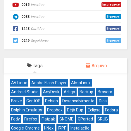
0015
Inscritos
Inscreva-se!
0088
Inscritos
Siga-nos!
1443
Curtidas
Siga-nos!
0249
Seguidores
Siga-nos!
Tags
Arquivo
AV Linux
Adobe Flash Player
AlmaLinux
Android Studio
AnyDesk
Artigo
Backup
Brasero
Brave
CentOS
Debian
Desenvolvimento
Dica
Dolphin Emulator
Dropbox
Déjà Dup
Eclipse
Fedora
Fedy
Firefox
Flatpak
GNOME
GParted
GRUB
Google Chrome
I-Nex
IRPF
Instalação