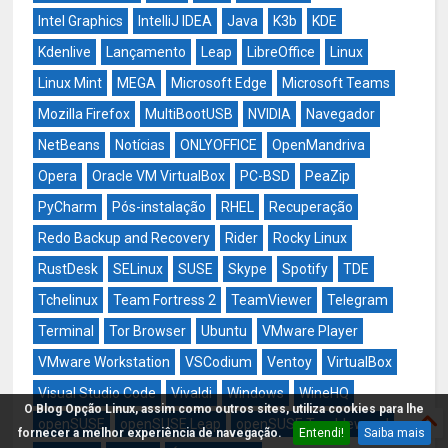
Intel Graphics
IntelliJ IDEA
Java
K3b
KDE
Kdenlive
Lançamento
Leap
LibreOffice
Linux
Linux Mint
MEGA
Microsoft Edge
Microsoft Teams
Mozilla Firefox
MultiBootUSB
NVIDIA
Navegador
NetBeans
Notícias
ONLYOFFICE
OpenMandriva
Opera
Oracle VM VirtualBox
PC-BSD
PeaZip
PyCharm
Pós-instalação
RHEL
Recuperação
Redo Backup and Recovery
Rider
Rocky Linux
RustDesk
SELinux
SUSE
Skype
Spotify
TDE
Tchelinux
Team Fortress 2
TeamViewer
Telegram
Terminal
Tor Browser
Ubuntu
VMware Player
VMware Workstation
VSCodium
Ventoy
VirtualBox
Visual Studio Code
Vivaldi
Windows
WineHQ
O Blog Opção Linux, assim como outros sites, utiliza cookies para lhe
openSUSE
openSUSE Leap
openSUSE Tumbleweed
fornecer a melhor experiência de navegação.
Entendi!
Saiba mais