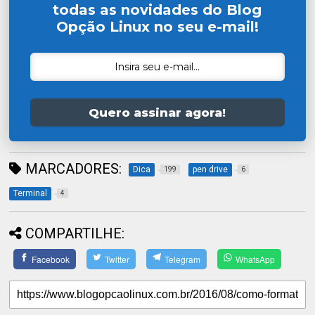
todas as novidades do Blog
Opção Linux no seu e-mail!
Quero assinar agora!
MARCADORES:
Dica
pen drive
199
6
Terminal
4
COMPARTILHE:
Facebook
Twitter
Telegram
WhatsApp