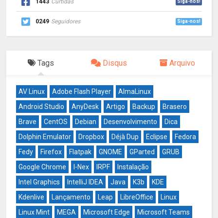
1443
Curtidas
Siga-nos!
0249
Seguidores
Siga-nos!
Tags
Disqus
Arquivo
AV Linux
Adobe Flash Player
AlmaLinux
Android Studio
AnyDesk
Artigo
Backup
Brasero
Brave
CentOS
Debian
Desenvolvimento
Dica
Dolphin Emulator
Dropbox
Déjà Dup
Eclipse
Fedora
Fedy
Firefox
Flatpak
GNOME
GParted
GRUB
Google Chrome
I-Nex
IRPF
Instalação
Intel Graphics
IntelliJ IDEA
Java
K3b
KDE
Kdenlive
Lançamento
Leap
LibreOffice
Linux
Linux Mint
MEGA
Microsoft Edge
Microsoft Teams