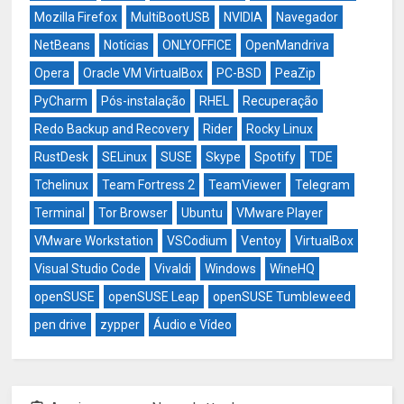
Mozilla Firefox
MultiBootUSB
NVIDIA
Navegador
NetBeans
Notícias
ONLYOFFICE
OpenMandriva
Opera
Oracle VM VirtualBox
PC-BSD
PeaZip
PyCharm
Pós-instalação
RHEL
Recuperação
Redo Backup and Recovery
Rider
Rocky Linux
RustDesk
SELinux
SUSE
Skype
Spotify
TDE
Tchelinux
Team Fortress 2
TeamViewer
Telegram
Terminal
Tor Browser
Ubuntu
VMware Player
VMware Workstation
VSCodium
Ventoy
VirtualBox
Visual Studio Code
Vivaldi
Windows
WineHQ
openSUSE
openSUSE Leap
openSUSE Tumbleweed
pen drive
zypper
Áudio e Vídeo