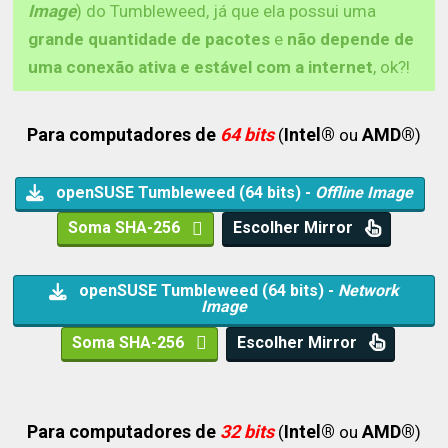
Image
) do Tumbleweed, já que ela possui uma
grande quantidade de pacotes
e
não depende de
uma conexão ativa e estável com a internet
, ok?!
Para computadores de
64 bits
Intel®
AMD®
(
ou
)
openSUSE Tumbleweed (64 bits) -
Offline Image
Soma SHA-256
Escolher Mirror
openSUSE Tumbleweed (64 bits) -
Network
Image
Soma SHA-256
Escolher Mirror
Para computadores de
32 bits
Intel®
AMD®
(
ou
)