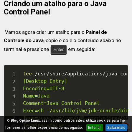
Criando um atalho para o Java
Control Panel
Vamos agora criar um atalho para o
Painel de
Controle do Java
, copie e cole o conteúdo abaixo no
terminal e pressione
em seguida:
Enter
tee
 /usr/share/applications/java-con
[Desktop Entry]

Encoding=UTF-8

Name=Java

Comment=Java Control Panel

Exec=sh '/usr/lib/jvm/jdk-oracle/bin/
Icon=/usr/lib/jvm/jdk-oracle/jre/lib/
O Blog Opção Linux, assim como outros sites, utiliza cookies para lhe
Terminal=false

fornecer a melhor experiência de navegação.
Entendi!
Saiba mais