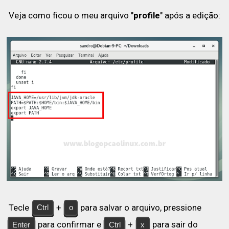
Veja como ficou o meu arquivo "
profile
" após a edição:
Tecle
+
para salvar o arquivo, pressione
Ctrl
o
para confirmar e
+
para sair do
Enter
Ctrl
x