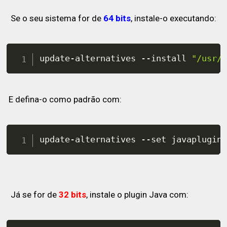
Se o seu sistema for de
64 bits
, instale-o executando:
update-alternatives --install 
"/usr/
E defina-o como padrão com:
update-alternatives --set javaplugin
Já se for de
32 bits
, instale o plugin Java com: