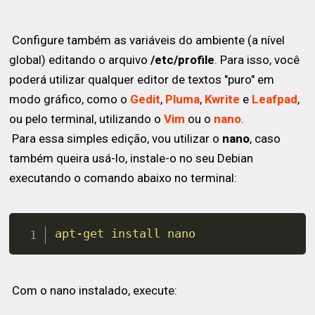
Configure também as variáveis do ambiente (a nível
global) editando o arquivo
/etc/profile
. Para isso, você
poderá utilizar qualquer editor de textos "puro" em
modo gráfico, como o
Gedit
,
Pluma
,
Kwrite
e
Leafpad
,
ou pelo terminal, utilizando o
Vim
ou o
nano
.
Para essa simples edição, vou utilizar o
nano
, caso
também queira usá-lo, instale-o no seu Debian
executando o comando abaixo no terminal:
apt-get
install
nano
Com o nano instalado, execute: