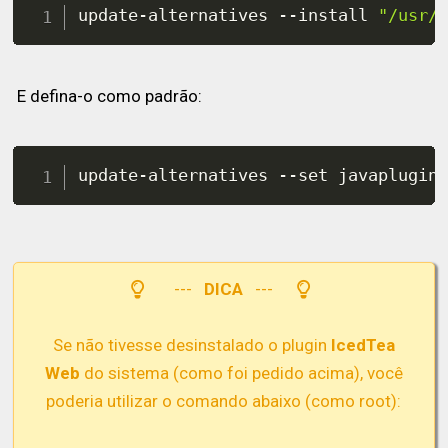
update-alternatives --install 
"/usr/
E defina-o como padrão:
update-alternatives --set javaplugin
---
DICA
---
Se não tivesse desinstalado o plugin
IcedTea
Web
do sistema (como foi pedido acima), você
poderia utilizar o comando abaixo (como root):