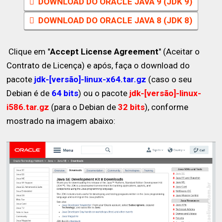
DOWNLOAD DO ORACLE JAVA 9 (JDK 9)
DOWNLOAD DO ORACLE JAVA 8 (JDK 8)
Clique em "
Accept License Agreement
" (Aceitar o
Contrato de Licença) e após, faça o download do
pacote
jdk-[versão]-linux-x64.tar.gz
(caso o seu
Debian é de
64 bits
) ou o pacote
jdk-[versão]-linux-
i586.tar.gz
(para o Debian de
32 bits
), conforme
mostrado na imagem abaixo: