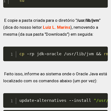
su
E copie a pasta criada para o diretório "
/usr/lib/jvm
"
(dica do nosso leitor
Luiz L. Marins
), removendo a
mesma (da sua pasta "Downloads") em seguida:
cp
 -rp jdk-oracle /usr/lib/jvm 
&&
rm
Feito isso, informe ao sistema onde o Oracle Java está
localizado com os comandos abaixo (um por vez):
update-alternatives --install 
"/usr/