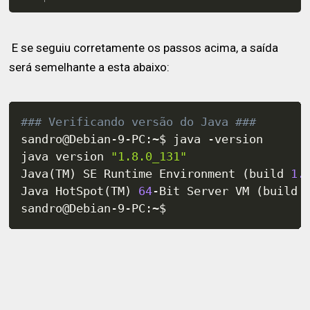
E se seguiu corretamente os passos acima, a saída
será semelhante a esta abaixo:
### Verificando versão do Java ###
sandro@Debian-9-PC:~$ java -version

java version 
"1.8.0_131"
Java
(
TM
)
 SE Runtime Environment 
(
build 
1.
Java HotSpot
(
TM
)
64
-Bit Server VM 
(
build 
sandro@Debian-9-PC:~$