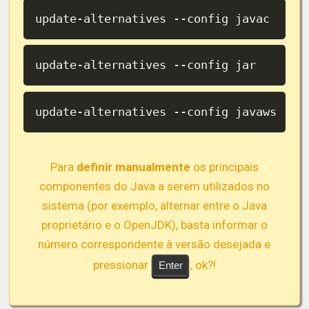
update-alternatives --config javac
update-alternatives --config jar
update-alternatives --config javaws
Para
definir manualmente
os principais
componentes do Java a serem utilizados no
sistema (por exemplo, alternar entre o Java
proprietário e o OpenJDK), basta informar o
número correspondente à versão desejada e
pressionar
, ok?!
Enter