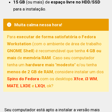
15 GB
(ou mais) de
espaço livre no HDD
/
SSD
para a instalação.
Muita calma nessa hora!
Para
executar de forma satisfatória o Fedora
Workstation
(com o ambiente de área de trabalho
GNOME Shell
) é recomendável que tenha
4 GB ou
mais
de
memória RAM
. Caso seu computador
tenha um
hardware mais
"
modesto
" e/ou tenha
menos de 2 GB de RAM
, considere instalar um dos
Spins do Fedora
com os desktops
Xfce
,
i3 WM
,
MATE
,
LXDE
e
LXQt
, ok?
Seu computador está apto a instalar a versão mais