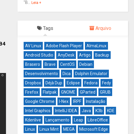
"B...
Leia +
Tags
Arquivo
B4
AV Linux
Adobe Flash Player
AlmaLinux
Android Studio
AnyDesk
Artigo
Backup
Brasero
Brave
CentOS
Debian
Desenvolvimento
Dica
Dolphin Emulator
Dropbox
Déjà Dup
Eclipse
Fedora
Fedy
Firefox
Flatpak
GNOME
GParted
GRUB
Google Chrome
I-Nex
IRPF
Instalação
Intel Graphics
IntelliJ IDEA
Java
K3b
KDE
Kdenlive
Lançamento
Leap
LibreOffice
Linux
Linux Mint
MEGA
Microsoft Edge