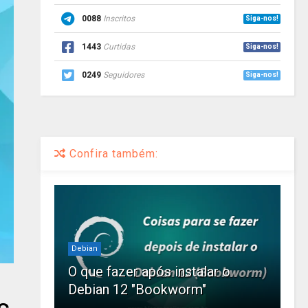
0088
Inscritos
Siga-nos!
1443
Curtidas
Siga-nos!
0249
Seguidores
Siga-nos!
Confira também:
Debian
O que fazer após instalar o
Debian 12 "Bookworm"