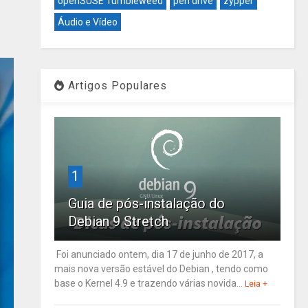
openSUSE Tumbleweed
pen drive
zypper
Áudio e Vídeo
Artigos Populares
1
Guia de pós-instalação do
Debian 9 Stretch
Foi anunciado ontem, dia 17 de junho de 2017, a
mais nova versão estável do Debian , tendo como
base o Kernel 4.9 e trazendo várias novida...
Leia +