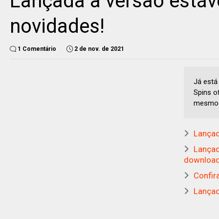
Lançada a versão estáve
novidades!
1 Comentário
2 de nov. de 2021
Já está
Spins o
mesmo
Lançad
Lançad
download
Confir
Lançad