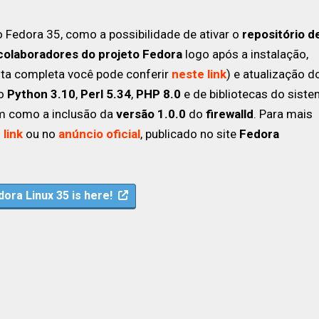
Fedora 35, como a possibilidade de ativar o
repositório d
colaboradores do projeto Fedora
logo após a instalação,
ista completa você pode conferir
neste link
) e atualização d
 o
Python 3.10
,
Perl 5.34
,
PHP 8.0
e de bibliotecas do sist
em como a inclusão da
versão 1.0.0
do
firewalld
. Para mais
link
ou no
anúncio oficial
, publicado no site
Fedora
dora Linux 35 is here!