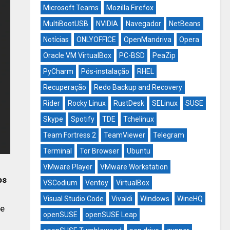
Microsoft Teams
Mozilla Firefox
MultiBootUSB
NVIDIA
Navegador
NetBeans
Notícias
ONLYOFFICE
OpenMandriva
Opera
Oracle VM VirtualBox
PC-BSD
PeaZip
PyCharm
Pós-instalação
RHEL
Recuperação
Redo Backup and Recovery
Rider
Rocky Linux
RustDesk
SELinux
SUSE
Skype
Spotify
TDE
Tchelinux
Team Fortress 2
TeamViewer
Telegram
Terminal
Tor Browser
Ubuntu
VMware Player
VMware Workstation
os
VSCodium
Ventoy
VirtualBox
Visual Studio Code
Vivaldi
Windows
WineHQ
de
openSUSE
openSUSE Leap