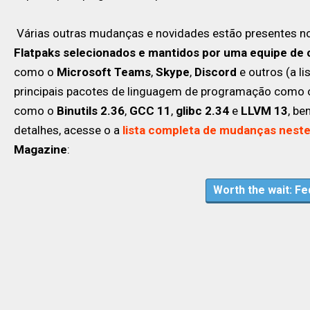
Várias outras mudanças e novidades estão presentes no 
Flatpaks selecionados e mantidos por uma equipe de 
como o
Microsoft Teams
,
Skype
,
Discord
e outros (a l
principais pacotes de linguagem de programação como
como o
Binutils 2.36
,
GCC 11
,
glibc 2.34
e
LLVM 13
, b
detalhes, acesse o a
lista completa de mudanças neste 
Magazine
:
Worth the wait: Fe