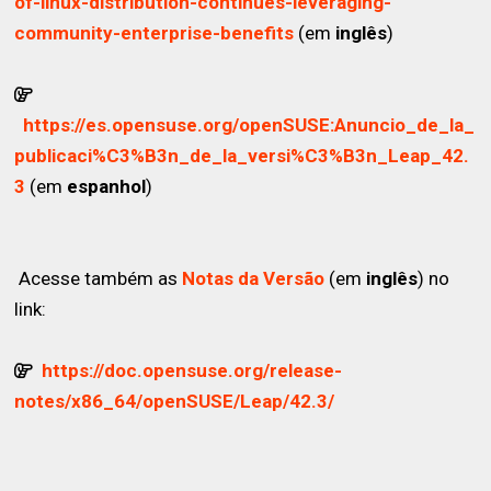
of-linux-distribution-continues-leveraging-
community-enterprise-benefits
(em
inglês
)
https://es.opensuse.org/openSUSE:Anuncio_de_la_
publicaci%C3%B3n_de_la_versi%C3%B3n_Leap_42.
3
(em
espanhol
)
Acesse também as
Notas da Versão
(em
inglês
) no
link:
https://doc.opensuse.org/release-
notes/x86_64/openSUSE/Leap/42.3/