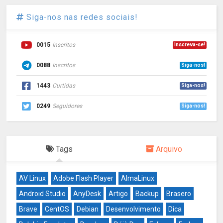
Siga-nos nas redes sociais!
0015
Inscritos
Inscreva-se!
0088
Inscritos
Siga-nos!
1443
Curtidas
Siga-nos!
0249
Seguidores
Siga-nos!
Tags
Arquivo
AV Linux
Adobe Flash Player
AlmaLinux
Android Studio
AnyDesk
Artigo
Backup
Brasero
Brave
CentOS
Debian
Desenvolvimento
Dica