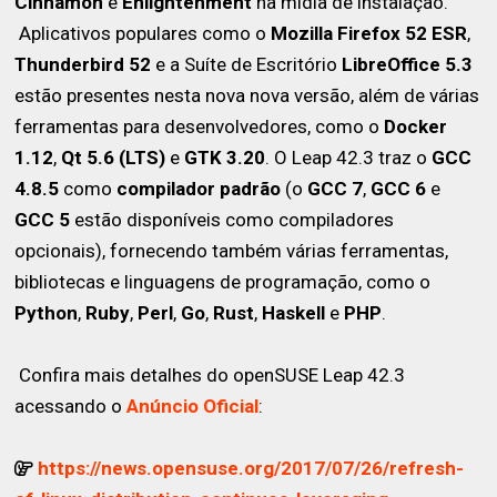
Cinnamon
e
Enlightenment
na mídia de instalação.
Aplicativos populares como o
Mozilla Firefox 52 ESR
,
Thunderbird 52
e a Suíte de Escritório
LibreOffice 5.3
estão presentes nesta nova nova versão, além de várias
ferramentas para desenvolvedores, como o
Docker
1.12
,
Qt 5.6 (LTS)
e
GTK 3.20
. O Leap 42.3 traz o
GCC
4.8.5
como
compilador padrão
(o
GCC 7
,
GCC 6
e
GCC 5
estão disponíveis como compiladores
opcionais), fornecendo também várias ferramentas,
bibliotecas e linguagens de programação, como o
Python
,
Ruby
,
Perl
,
Go
,
Rust
,
Haskell
e
PHP
.
Confira mais detalhes do openSUSE Leap 42.3
acessando o
Anúncio Oficial
:
https://news.opensuse.org/2017/07/26/refresh-