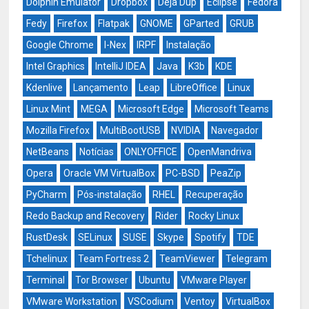
Dolphin Emulator
Dropbox
Déjà Dup
Eclipse
Fedora
Fedy
Firefox
Flatpak
GNOME
GParted
GRUB
Google Chrome
I-Nex
IRPF
Instalação
Intel Graphics
IntelliJ IDEA
Java
K3b
KDE
Kdenlive
Lançamento
Leap
LibreOffice
Linux
Linux Mint
MEGA
Microsoft Edge
Microsoft Teams
Mozilla Firefox
MultiBootUSB
NVIDIA
Navegador
NetBeans
Notícias
ONLYOFFICE
OpenMandriva
Opera
Oracle VM VirtualBox
PC-BSD
PeaZip
PyCharm
Pós-instalação
RHEL
Recuperação
Redo Backup and Recovery
Rider
Rocky Linux
RustDesk
SELinux
SUSE
Skype
Spotify
TDE
Tchelinux
Team Fortress 2
TeamViewer
Telegram
Terminal
Tor Browser
Ubuntu
VMware Player
VMware Workstation
VSCodium
Ventoy
VirtualBox