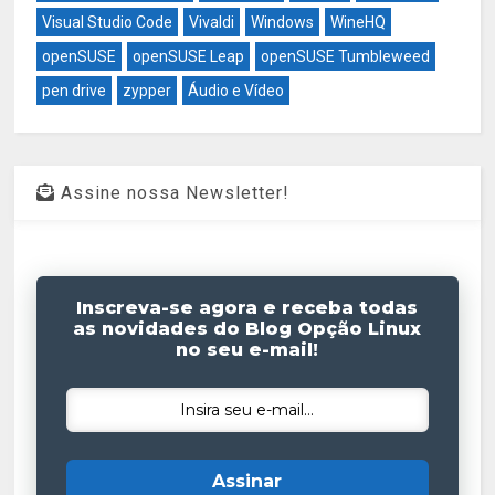
Visual Studio Code
Vivaldi
Windows
WineHQ
openSUSE
openSUSE Leap
openSUSE Tumbleweed
pen drive
zypper
Áudio e Vídeo
Assine nossa Newsletter!
Inscreva-se agora e receba todas
as novidades do Blog Opção Linux
no seu e-mail!
Assinar