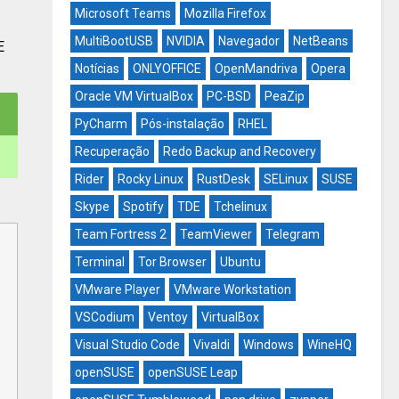
Microsoft Teams
Mozilla Firefox
MultiBootUSB
NVIDIA
Navegador
NetBeans
E
Notícias
ONLYOFFICE
OpenMandriva
Opera
Oracle VM VirtualBox
PC-BSD
PeaZip
PyCharm
Pós-instalação
RHEL
Recuperação
Redo Backup and Recovery
Rider
Rocky Linux
RustDesk
SELinux
SUSE
Skype
Spotify
TDE
Tchelinux
Team Fortress 2
TeamViewer
Telegram
Terminal
Tor Browser
Ubuntu
VMware Player
VMware Workstation
VSCodium
Ventoy
VirtualBox
Visual Studio Code
Vivaldi
Windows
WineHQ
openSUSE
openSUSE Leap