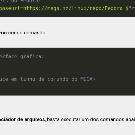
eis do Fedora!
baseurl=https://mega.nz/linux/repo/Fedora_$"
r
ync
com o comando:
erface gráfica:
ace em linha de comando do MEGA):
nciador de arquivos
, basta executar um dos comandos aba