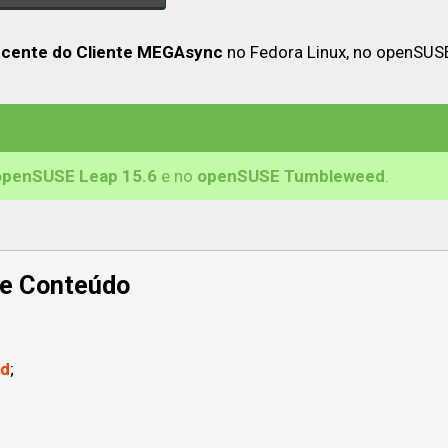
recente do Cliente MEGAsync
no Fedora Linux, no openSUS
openSUSE Leap 15.6
e no
openSUSE Tumbleweed
.
de Conteúdo
ed
;