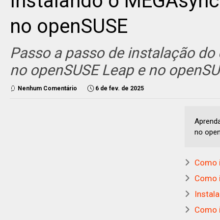
Instalando o MEGAsync 
no openSUSE
Passo a passo de instalação do
no openSUSE Leap e no openS
Nenhum Comentário
6 de fev. de 2025
Aprenda
no ope
Como i
Como i
Instal
Como i