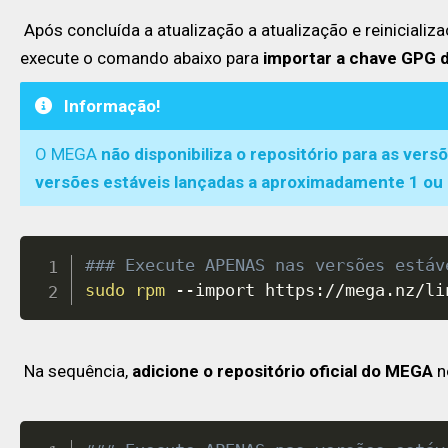
Após concluída a atualização a atualização e reiniciali
execute o comando abaixo para
importar a chave GPG
Informação!
O MEGA
não disponibiliza o repositório para as ve
versões estáveis lançadas a aproximadamente 1 ou
### Execute APENAS nas versões estáv
sudo
rpm
 --import https://mega.nz/li
Na sequência,
adicione o repositório oficial do MEGA
n