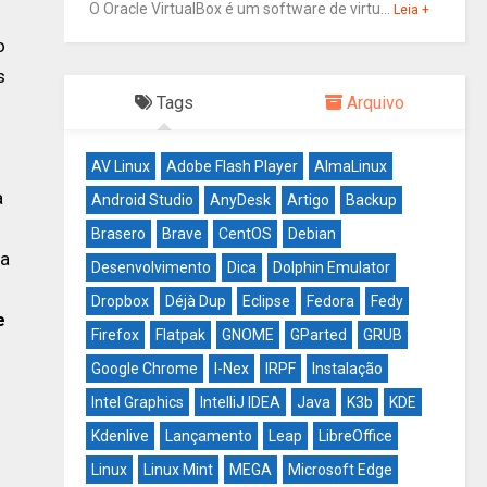
O Oracle VirtualBox é um software de virtu...
Leia +
o
s
Tags
Arquivo
AV Linux
Adobe Flash Player
AlmaLinux
a
Android Studio
AnyDesk
Artigo
Backup
Brasero
Brave
CentOS
Debian
ma
Desenvolvimento
Dica
Dolphin Emulator
Dropbox
Déjà Dup
Eclipse
Fedora
Fedy
e
Firefox
Flatpak
GNOME
GParted
GRUB
Google Chrome
I-Nex
IRPF
Instalação
Intel Graphics
IntelliJ IDEA
Java
K3b
KDE
Kdenlive
Lançamento
Leap
LibreOffice
Linux
Linux Mint
MEGA
Microsoft Edge