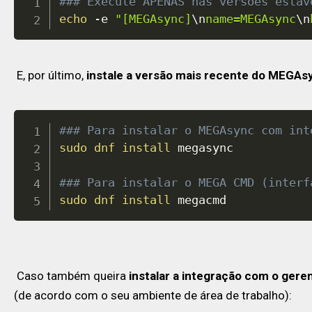
### Execute APENAS nas versões estáv
echo
 -e 
"[MEGAsync]
\n
name=MEGAsync
\n
E, por último,
instale a versão mais recente do MEGAs
### Para instalar o MEGAsync com int
sudo
dnf
install
 megasync

### Para instalar o MEGA CMD (interf
sudo
dnf
install
 megacmd
Caso também queira
instalar a integração com o gere
(de acordo com o seu ambiente de área de trabalho):