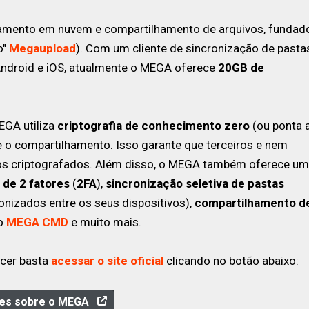
amento em nuvem e compartilhamento de arquivos, fundad
o"
Megaupload
). Com um cliente de sincronização de pasta
 Android e iOS, atualmente o MEGA oferece
20GB de
EGA utiliza
criptografia de conhecimento zero
(ou ponta 
 o compartilhamento. Isso garante que terceiros e nem
 criptografados. Além disso, o MEGA também oferece u
 de 2 fatores
(
2FA
),
sincronização seletiva de pastas
onizados entre os seus dispositivos),
compartilhamento d
o
MEGA CMD
e muito mais.
ecer basta
acessar o site oficial
clicando no botão abaixo:
hes sobre o MEGA