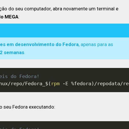
zação do seu computador, abra novamente um terminal e
 do MEGA
:
rsões em desenvolvimento do Fedora
, apenas para as
 2 semanas
.
eis do Fedora!
nux/repo/Fedora_
$(
rpm
 -E %fedora
)
/repodata/re
o seu Fedora executando: