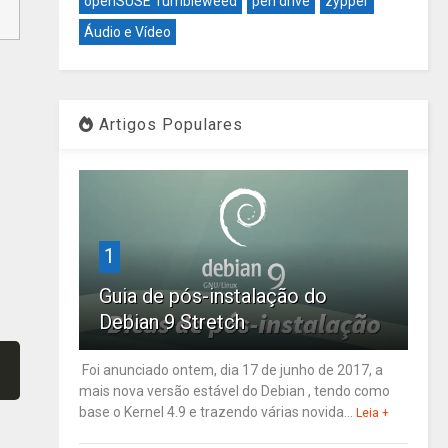
openSUSE Tumbleweed
pen drive
zypper
Áudio e Vídeo
Artigos Populares
1
Guia de pós-instalação do
Debian 9 Stretch
Foi anunciado ontem, dia 17 de junho de 2017, a
mais nova versão estável do Debian , tendo como
base o Kernel 4.9 e trazendo várias novida...
Leia +