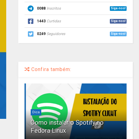
0088
Inscritos
Siga-nos!
1443
Curtidas
Siga-nos!
0249
Seguidores
Siga-nos!
Confira também:
Dica
Como instalar o Spotify no
Fedora Linux